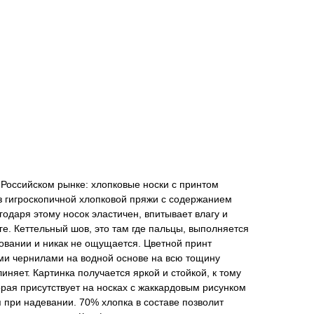
Российском рынке: хлопковые носки с принтом
из гигроскопичной хлопковой пряжи с содержанием
годаря этому носок эластичен, впитывает влагу и
е. Кеттельный шов, это там где пальцы, выполняется
овании и никак не ощущается. Цветной принт
ыми чернилами на водной основе на всю тощину
линяет. Картинка получается яркой и стойкой, к тому
орая присутствует на носках с жаккардовым рисунком
я при надевании. 70% хлопка в составе позволит