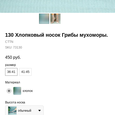
130 Хлопковый носок Грибы мухоморы.
CTTN
SKU:
73130
450
руб.
размер
36-41
41-45
Материал
хлопок
Высота носка
обычный