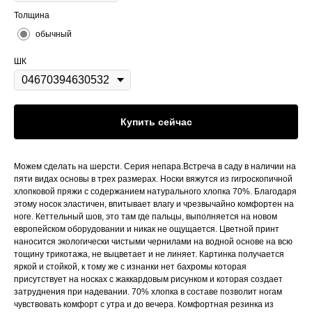
Толщина
обычный
ШК
Купить сейчас
Можем сделать на шерсти. Серия непара.Встреча в саду в наличии на
пяти видах основы в трех размерах. Носки вяжутся из гигроскопичной
хлопковой пряжи с содержанием натурального хлопка 70%. Благодаря
этому носок эластичен, впитывает влагу и чрезвычайно комфортен на
ноге. Кеттельный шов, это там где пальцы, выполняется на новом
европейском оборудовании и никак не ощущается. Цветной принт
наносится экологически чистыми чернилами на водной основе на всю
тощину трикотажа, не выцветает и не линяет. Картинка получается
яркой и стойкой, к тому же с изнанки нет бахромы которая
присутствует на носках с жаккардовым рисунком и которая создает
затруднения при надевании. 70% хлопка в составе позволит ногам
чувствовать комфорт с утра и до вечера. Комфортная резинка из