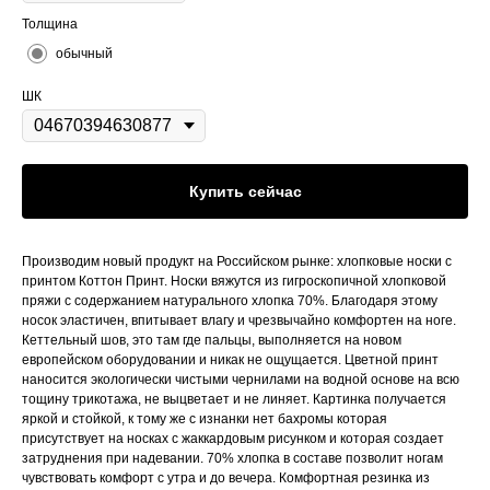
Толщина
обычный
ШК
Купить сейчас
Производим новый продукт на Российском рынке: хлопковые носки с
принтом Коттон Принт. Носки вяжутся из гигроскопичной хлопковой
пряжи с содержанием натурального хлопка 70%. Благодаря этому
носок эластичен, впитывает влагу и чрезвычайно комфортен на ноге.
Кеттельный шов, это там где пальцы, выполняется на новом
европейском оборудовании и никак не ощущается. Цветной принт
наносится экологически чистыми чернилами на водной основе на всю
тощину трикотажа, не выцветает и не линяет. Картинка получается
яркой и стойкой, к тому же с изнанки нет бахромы которая
присутствует на носках с жаккардовым рисунком и которая создает
затруднения при надевании. 70% хлопка в составе позволит ногам
чувствовать комфорт с утра и до вечера. Комфортная резинка из