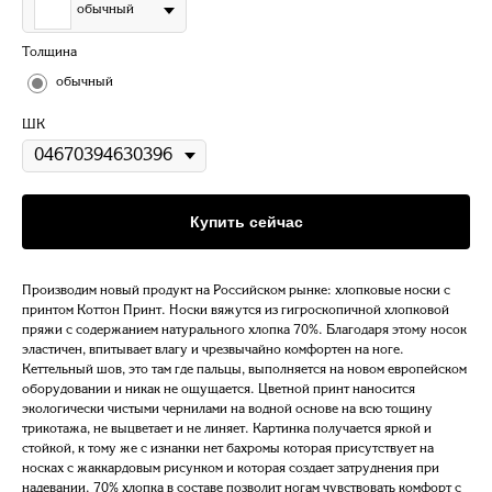
обычный
Толщина
обычный
ШК
Купить сейчас
Производим новый продукт на Российском рынке: хлопковые носки с
принтом Коттон Принт. Носки вяжутся из гигроскопичной хлопковой
пряжи с содержанием натурального хлопка 70%. Благодаря этому носок
эластичен, впитывает влагу и чрезвычайно комфортен на ноге.
Кеттельный шов, это там где пальцы, выполняется на новом европейском
оборудовании и никак не ощущается. Цветной принт наносится
экологически чистыми чернилами на водной основе на всю тощину
трикотажа, не выцветает и не линяет. Картинка получается яркой и
стойкой, к тому же с изнанки нет бахромы которая присутствует на
носках с жаккардовым рисунком и которая создает затруднения при
надевании. 70% хлопка в составе позволит ногам чувствовать комфорт с