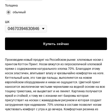
Толщина
обычный
ШК
Купить сейчас
Производим новый продукт на Российском рынке: хлопковые носки с
принтом Коттон Принт. Носки вяжутся из гигроскопичной хлопковой
пряжи с содержанием натурального хлопка 70%. Благодаря этому
носок эластичен, впитывает влагу и чрезвычайно комфортен на ноге.
Кеттельный шов, это там где пальцы, выполняется на новом
европейском оборудовании и никак не ощущается. Цветной принт
наносится экологически чистыми чернилами на водной основе на всю
тощину трикотажа, не выцветает и не линяет. Картинка получается
яркой и стойкой, к тому же с изнанки нет бахромы которая
присутствует на носках с жаккардовым рисунком и которая создает
затруднения при надевании. 70% хлопка в составе позволит ногам
чувствовать комфорт с утра и до вечера. Комфортная резинка из