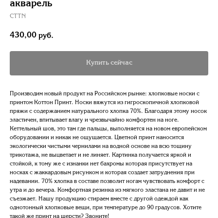
акварель
CTTN
430,00
руб.
Купить сейчас
Производим новый продукт на Российском рынке: хлопковые носки с
принтом Коттон Принт. Носки вяжутся из гигроскопичной хлопковой
пряжи с содержанием натурального хлопка 70%. Благодаря этому носок
эластичен, впитывает влагу и чрезвычайно комфортен на ноге.
Кеттельный шов, это там где пальцы, выполняется на новом европейском
оборудовании и никак не ощущается. Цветной принт наносится
экологически чистыми чернилами на водной основе на всю тощину
трикотажа, не выцветает и не линяет. Картинка получается яркой и
стойкой, к тому же с изнанки нет бахромы которая присутствует на
носках с жаккардовым рисунком и которая создает затруднения при
надевании. 70% хлопка в составе позволит ногам чувствовать комфорт с
утра и до вечера. Комфортная резинка из мягкого эластана не давит и не
съезжает. Нашу продукцию стираем вместе с другой одеждой как
однотонный хлопковые вещи, при температуре до 90 градусов. Хотите
такой же принт на шерсти? Звоните!