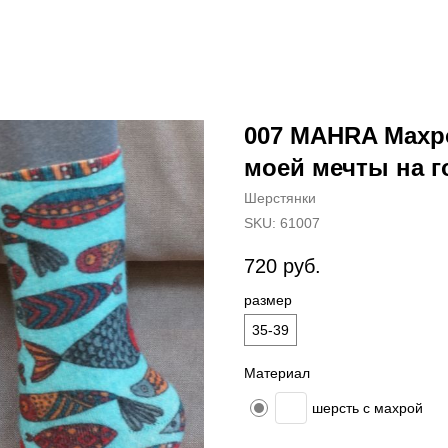
007 MAHRA Махр
моей мечты на 
Шерстянки
SKU:
61007
720
руб.
размер
35-39
Материал
шерсть с махрой