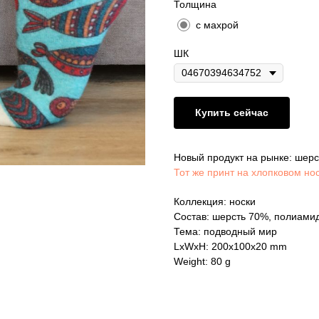
Толщина
с махрой
ШК
Купить сейчас
Новый продукт на рынке: шерс
Тот же принт на хлопковом но
Коллекция: носки
Состав: шерсть 70%, полиами
Тема: подводный мир
LxWxH: 200x100x20 mm
Weight: 80 g